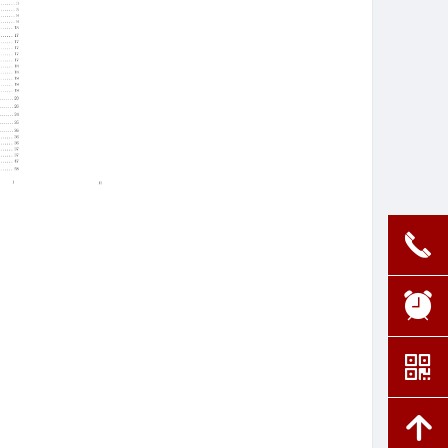
끅
뀥
낃
녕