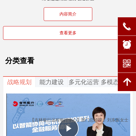
内容简介
끅
查看更多
뀥
分类查看
낃
녕
战略规划
能力建设
多元化运营
多模态交互
【吉林银行远程银行中心】部门总经理 | 刘东影女士
Play